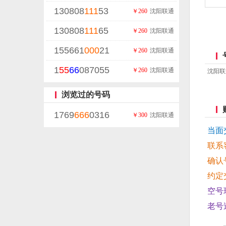
130808
111
53
￥260
沈阳联通
130808
111
65
￥260
沈阳联通
155661
000
21
￥260
沈阳联通
1
55
66
087055
￥260
沈阳联通
沈阳联
浏览过的号码
1769
666
0316
￥300
沈阳联通
当面
联系
确认
约定
空号
老号