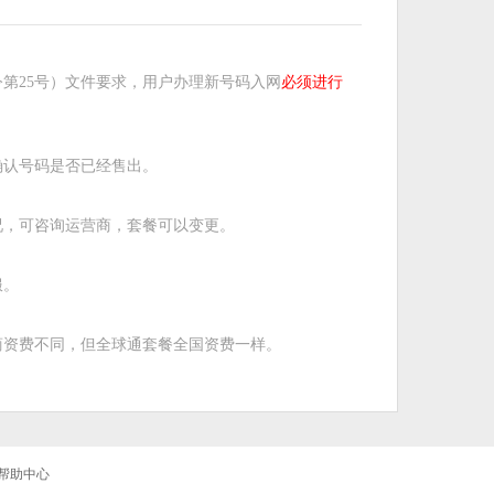
第25号）文件要求，用户办理新号码入网
必须进行
确认号码是否已经售出。
况，可咨询运营商，套餐可以变更。
服。
商资费不同，但全球通套餐全国资费一样。
帮助中心