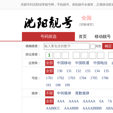
买靓号到沈阳绿芽靓号网，手机靓号、座机靓号全都有，正规移动联
全国
[切换城市]
号码筛选
首页
移动靓号
模糊搜索：
尾数
按位搜索：
全部
中国移动
中国联通
中国电信
运营商：
全部
130
131
132
133
134
135
1701
1702
1703
1704
1705
1706
号段：
191
198
199
不限
中间规律
尾数规律
规律：
全部
AAA
AAAA
AAAAA
6A
7A
AABBCC
AAABBB
AAAABBBB
ABA