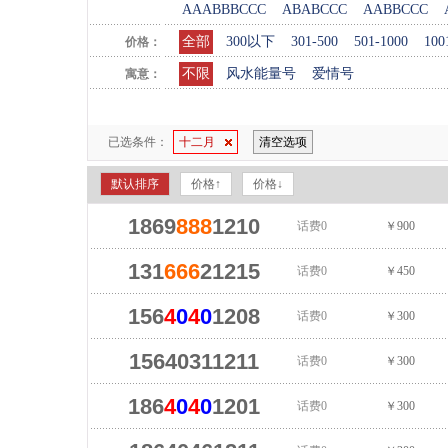
AAABBBCCC
ABABCCC
AABBCCC
全部
300以下
301-500
501-1000
100
价格：
不限
风水能量号
爱情号
寓意：
已选条件：
十二月
清空选项
默认排序
价格↑
价格↓
1869
888
1210
话费0
￥900
131
666
21215
话费0
￥450
156
4
0
4
0
1208
话费0
￥300
15640311211
话费0
￥300
186
4
0
4
0
1201
话费0
￥300